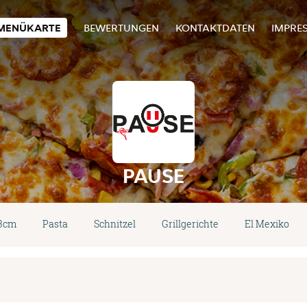
MENÜKARTE
BEWERTUNGEN
KONTAKTDATEN
IMPRE
PAUSE
33cm
Pasta
Schnitzel
Grillgerichte
El Mexiko