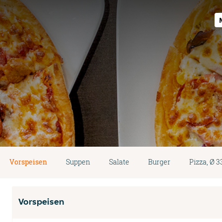
Vorspeisen
Suppen
Salate
Burger
Pizza, Ø 
Vorspeisen